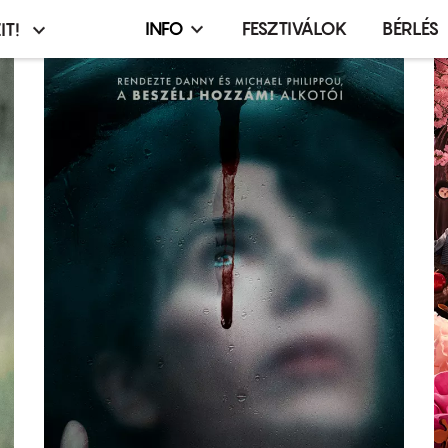
INFO
FESZTIVÁLOK
BÉRLÉS
IT!
Infó,
asztó
esemény,
terembérlés
menü