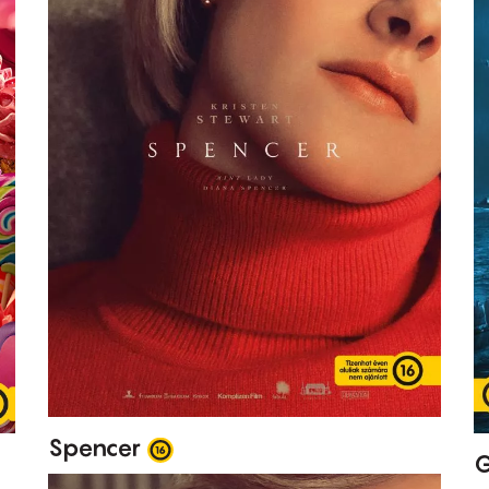
Spencer
G