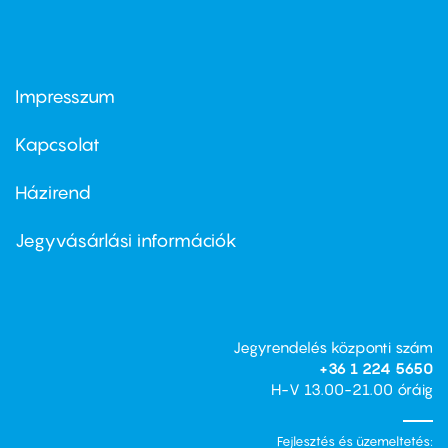
Impresszum
Footer
menu
first
Kapcsolat
Házirend
Footer
menu
second
Jegyvásárlási információk
Jegyrendelés központi szám
+36 1 224 5650
H-V 13.00-21.00 óráig
Fejlesztés és üzemeltetés: