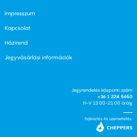
Impresszum
Footer
menu
first
Kapcsolat
Házirend
Footer
menu
second
Jegyvásárlási információk
Jegyrendelés központi szám
+36 1 224 5650
H-V 13.00-21.00 óráig
Fejlesztés és üzemeltetés: