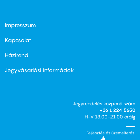
Impresszum
Footer
menu
first
Kapcsolat
Házirend
Footer
menu
second
Jegyvásárlási információk
Jegyrendelés központi szám
+36 1 224 5650
H-V 13.00-21.00 óráig
Fejlesztés és üzemeltetés: