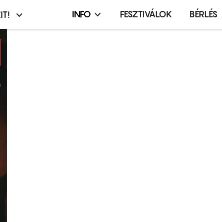
INFO
FESZTIVÁLOK
BÉRLÉS
IT!
Infó,
asztó
esemény,
terembérlés
menü