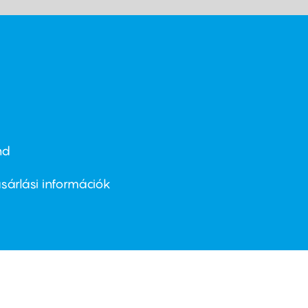
nd
ter
nu
sárlási információk
ond