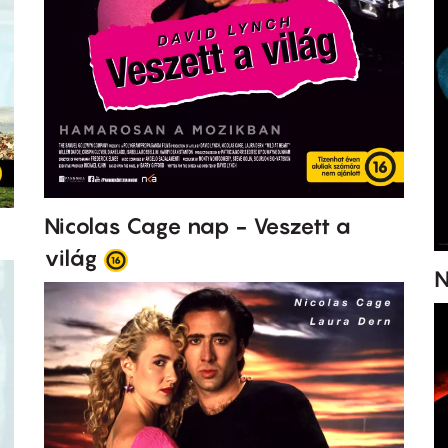
Nicolas Cage nap - Veszett a
világ
N