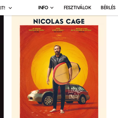
INFO
FESZTIVÁLOK
BÉRLÉS
IT!
Infó,
asztó
esemény,
terembérlés
menü