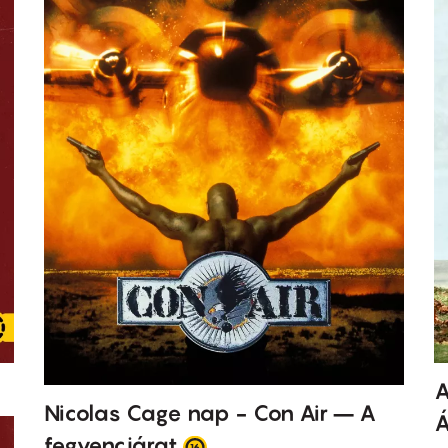
A
Nicolas Cage nap - Con Air – A
Á
fegyencjárat