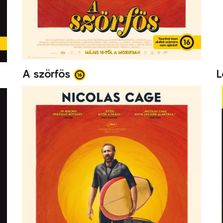
A szörfös
L