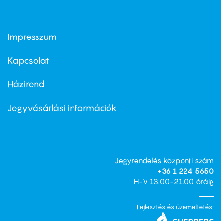
Impresszum
Footer
menu
first
Kapcsolat
Házirend
Footer
menu
second
Jegyvásárlási információk
Jegyrendelés központi szám
+36 1 224 5650
H-V 13.00-21.00 óráig
Fejlesztés és üzemeltetés: