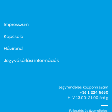
Impresszum
Footer
menu
first
Kapcsolat
Házirend
Footer
menu
second
Jegyvásárlási információk
Jegyrendelés központi szám
+36 1 224 5650
H-V 13.00-21.00 óráig
Fejlesztés és üzemeltetés: