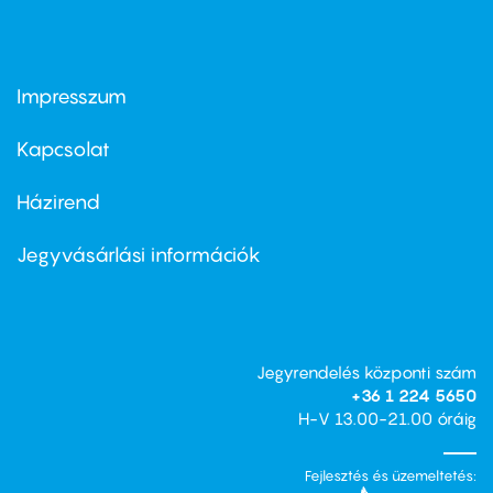
Impresszum
Footer
menu
first
Kapcsolat
Házirend
Footer
menu
second
Jegyvásárlási információk
Jegyrendelés központi szám
+36 1 224 5650
H-V 13.00-21.00 óráig
Fejlesztés és üzemeltetés: