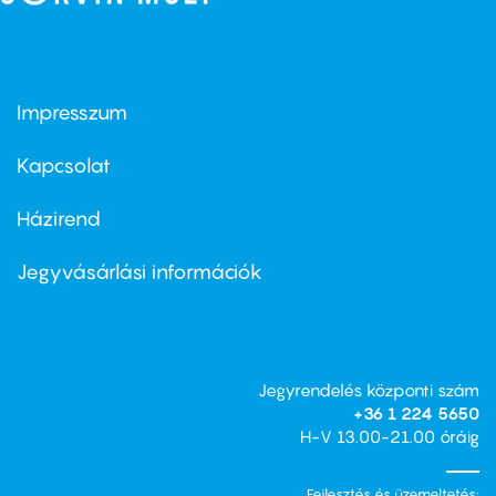
Impresszum
Footer
menu
first
Kapcsolat
Házirend
Footer
menu
second
Jegyvásárlási információk
Jegyrendelés központi szám
+36 1 224 5650
H-V 13.00-21.00 óráig
Fejlesztés és üzemeltetés: