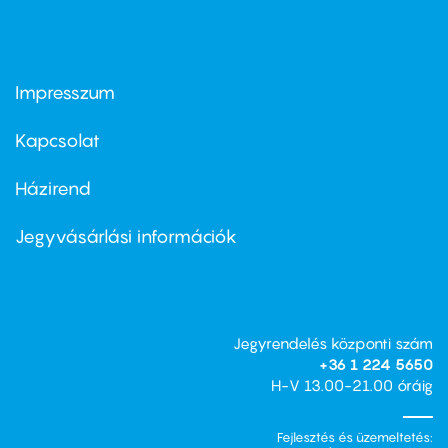
Impresszum
Footer
menu
first
Kapcsolat
Házirend
Footer
menu
second
Jegyvásárlási információk
Jegyrendelés központi szám
+36 1 224 5650
H-V 13.00-21.00 óráig
Fejlesztés és üzemeltetés: