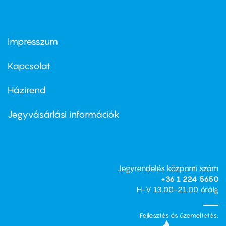
Impresszum
Footer
menu
first
Kapcsolat
Házirend
Footer
menu
second
Jegyvásárlási információk
Jegyrendelés központi szám
+36 1 224 5650
H-V 13.00-21.00 óráig
Fejlesztés és üzemeltetés: