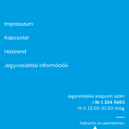
Impresszum
Footer
menu
first
Kapcsolat
Házirend
Footer
menu
second
Jegyvásárlási információk
Jegyrendelés központi szám
+36 1 224 5650
H-V 13.00-21.00 óráig
Fejlesztés és üzemeltetés: