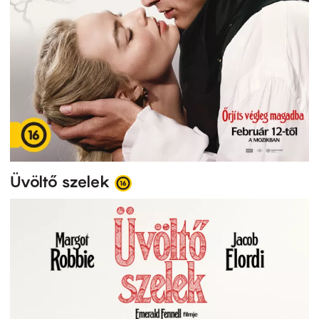
Üvöltő szelek