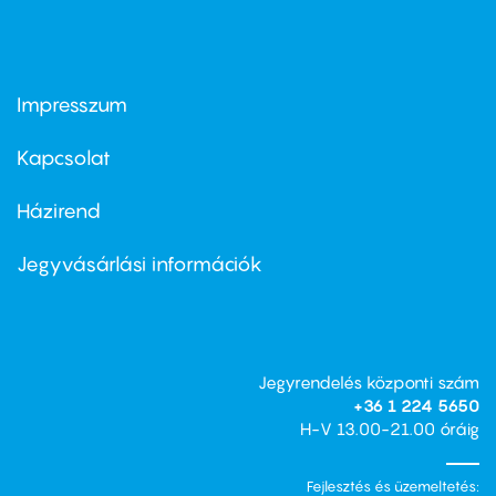
Impresszum
Footer
menu
first
Kapcsolat
Házirend
Footer
menu
second
Jegyvásárlási információk
Jegyrendelés központi szám
+36 1 224 5650
H-V 13.00-21.00 óráig
Fejlesztés és üzemeltetés: