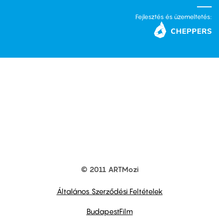
Fejlesztés és üzemeltetés:
© 2011 ARTMozi
Footer
other
links
Általános Szerződési Feltételek
BudapestFilm