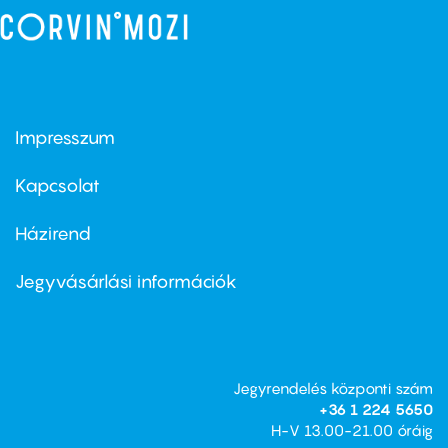
Impresszum
Footer
menu
first
Kapcsolat
Házirend
Footer
menu
second
Jegyvásárlási információk
Jegyrendelés központi szám
+36 1 224 5650
H-V 13.00-21.00 óráig