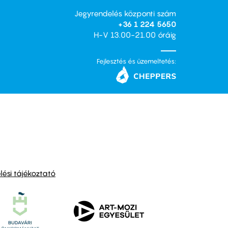
Jegyrendelés központi szám
+36 1 224 5650
H-V 13.00-21.00 óráig
Fejlesztés és üzemeltetés:
ési tájékoztató