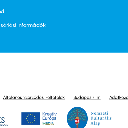
nd
ter
nu
sárlási információk
ond
Általános Szerződési Feltételek
BudapestFilm
Adatkezel