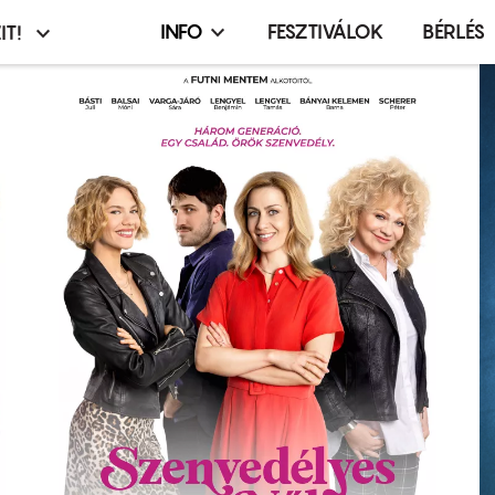
INFO
FESZTIVÁLOK
BÉRLÉS
IT!
Infó,
asztó
esemény,
terembérlés
menü