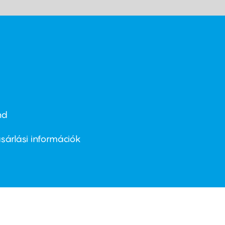
nd
ter
nu
sárlási információk
ond