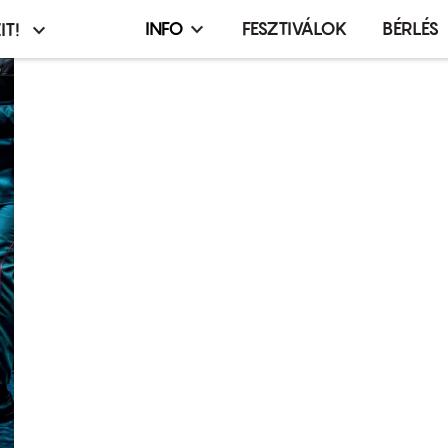
INFO
FESZTIVÁLOK
BÉRLÉS
IT!
Infó,
asztó
esemény,
terembérlés
menü