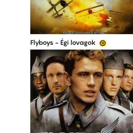
Flyboys - Égi lovagok