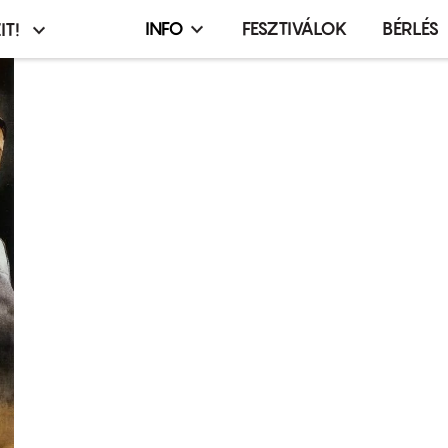
INFO
FESZTIVÁLOK
BÉRLÉS
IT!
Infó,
asztó
esemény,
terembérlés
menü