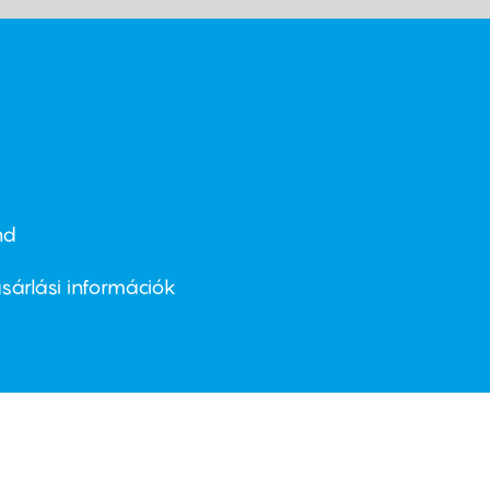
nd
ter
nu
sárlási információk
ond