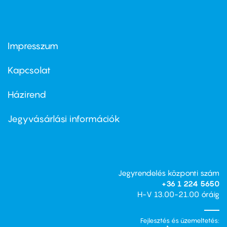
Impresszum
Footer
menu
first
Kapcsolat
Házirend
Footer
menu
second
Jegyvásárlási információk
Jegyrendelés központi szám
+36 1 224 5650
H-V 13.00-21.00 óráig
Fejlesztés és üzemeltetés: