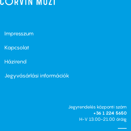
Impresszum
Footer
menu
first
Kapcsolat
Házirend
Footer
menu
second
Jegyvásárlási információk
Jegyrendelés központi szám
+36 1 224 5650
H-V 13.00-21.00 óráig