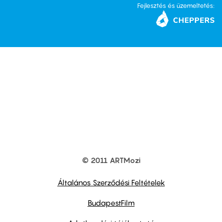
Fejlesztés és üzemeltetés:
© 2011 ARTMozi
Footer
other
links
Általános Szerződési Feltételek
BudapestFilm