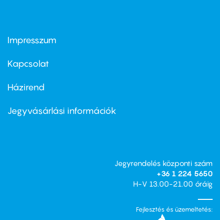
Impresszum
Footer
menu
first
Kapcsolat
Házirend
Footer
menu
second
Jegyvásárlási információk
Jegyrendelés központi szám
+36 1 224 5650
H-V 13.00-21.00 óráig
Fejlesztés és üzemeltetés: