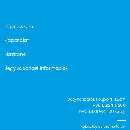
Impresszum
Footer
menu
first
Kapcsolat
Házirend
Footer
menu
second
Jegyvásárlási információk
Jegyrendelés központi szám
+36 1 224 5650
H-V 13.00-21.00 óráig
Fejlesztés és üzemeltetés: