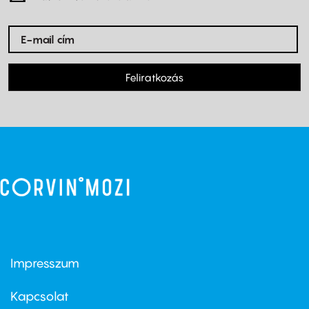
Feliratkozás
Impresszum
Footer
menu
first
Kapcsolat