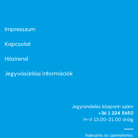
Impresszum
Footer
menu
first
Kapcsolat
Házirend
Footer
menu
second
Jegyvásárlási információk
Jegyrendelés központi szám
+36 1 224 5650
H-V 13.00-21.00 óráig
Fejlesztés és üzemeltetés: