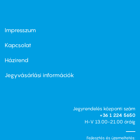
Impresszum
Footer
menu
first
Kapcsolat
Házirend
Footer
menu
second
Jegyvásárlási információk
Jegyrendelés központi szám
+36 1 224 5650
H-V 13.00-21.00 óráig
Fejlesztés és üzemeltetés: