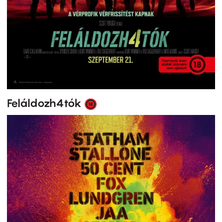
Feláldozh4tók