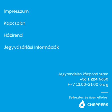
Impresszum
Footer
menu
first
Kapcsolat
Házirend
Footer
menu
second
Jegyvásárlási információk
Jegyrendelés központi szám
+36 1 224 5650
H-V 13.00-21.00 óráig
Fejlesztés és üzemeltetés: