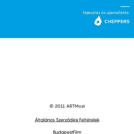
Fejlesztés és üzemeltetés:
© 2011 ARTMozi
Footer
other
links
Általános Szerződési Feltételek
BudapestFilm