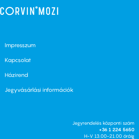
Impresszum
Footer
menu
first
Kapcsolat
Házirend
Footer
menu
second
Jegyvásárlási információk
Jegyrendelés központi szám
+36 1 224 5650
H-V 13.00-21.00 óráig