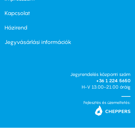
Footer
menu
first
Kapcsolat
Házirend
Footer
menu
second
Jegyvásárlási információk
Jegyrendelés központi szám
+36 1 224 5650
H-V 13.00-21.00 óráig
Fejlesztés és üzemeltetés: