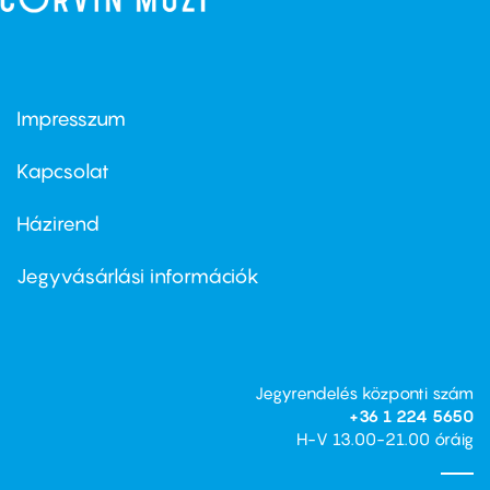
Impresszum
Footer
menu
first
Kapcsolat
Házirend
Footer
menu
second
Jegyvásárlási információk
Jegyrendelés központi szám
+36 1 224 5650
H-V 13.00-21.00 óráig