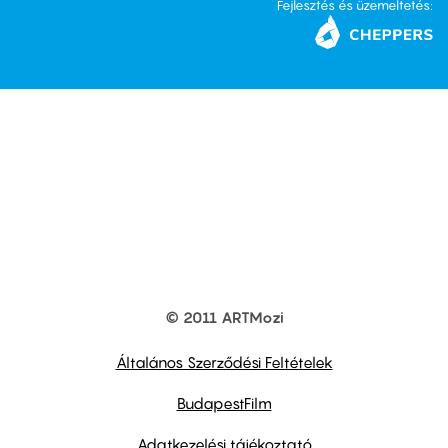
Fejlesztés és üzemeltetés:
© 2011 ARTMozi
Footer
other
links
Általános Szerződési Feltételek
BudapestFilm
Adatkezelési tájékoztató