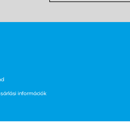
nd
ter
nu
sárlási információk
ond