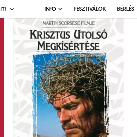
INFO
FESZTIVÁLOK
BÉRLÉS
IT!
Infó,
asztó
esemény,
terembérlés
menü