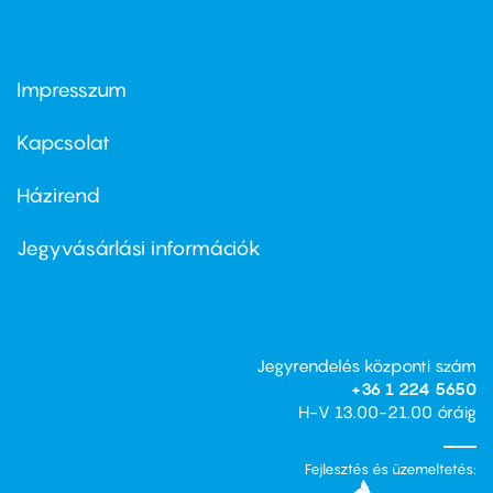
Impresszum
Footer
menu
first
Kapcsolat
Házirend
Footer
menu
second
Jegyvásárlási információk
Jegyrendelés központi szám
+36 1 224 5650
H-V 13.00-21.00 óráig
Fejlesztés és üzemeltetés: