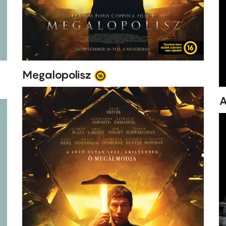
Megalopolisz
A