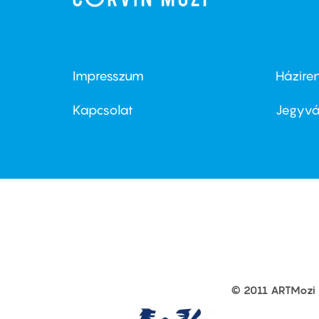
Impresszum
Házire
Footer
Foo
menu
me
Kapcsolat
Jegyvá
first
sec
© 2011 ARTMozi
Footer