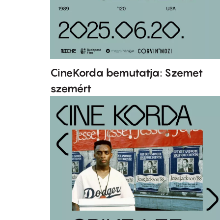
CineKorda bemutatja: Szemet
szemért