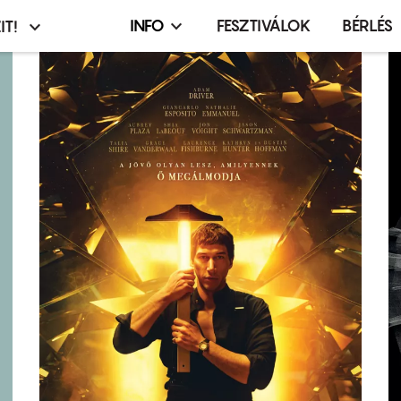
INFO
FESZTIVÁLOK
BÉRLÉS
IT!
Infó,
asztó
esemény,
terembérlés
menü