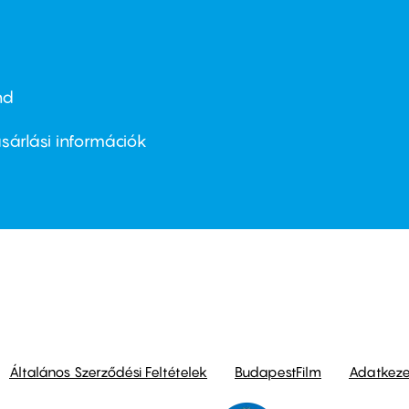
nd
ter
nu
sárlási információk
ond
Általános Szerződési Feltételek
BudapestFilm
Adatkezel