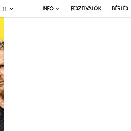
INFO
FESZTIVÁLOK
BÉRLÉS
IT!
Infó,
asztó
esemény,
terembérlés
menü