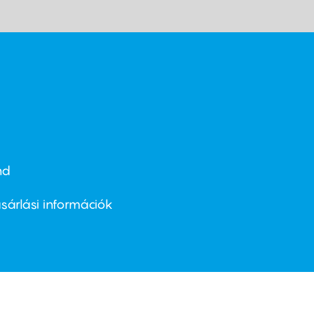
nd
ter
nu
sárlási információk
ond