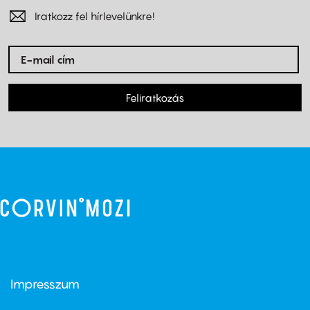
Iratkozz fel hírlevelünkre!
Feliratkozás
Impresszum
Footer
menu