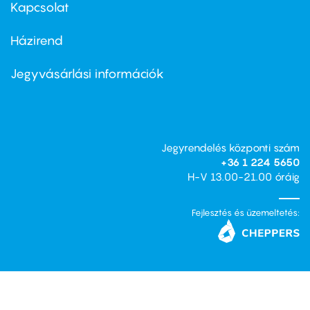
first
Kapcsolat
Házirend
Footer
menu
second
Jegyvásárlási információk
Jegyrendelés központi szám
+36 1 224 5650
H-V 13.00-21.00 óráig
Fejlesztés és üzemeltetés: