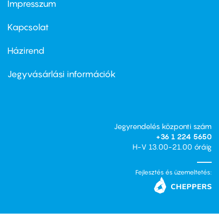
Impresszum
Footer
menu
first
Kapcsolat
Házirend
Footer
menu
second
Jegyvásárlási információk
Jegyrendelés központi szám
+36 1 224 5650
H-V 13.00-21.00 óráig
Fejlesztés és üzemeltetés: