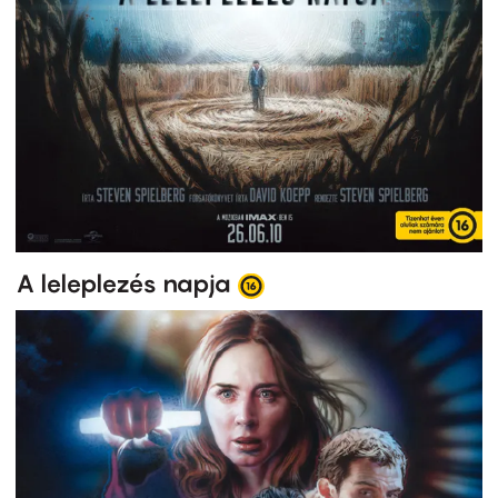
A leleplezés napja