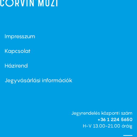
Impresszum
Footer
menu
first
Kapcsolat
Házirend
Footer
menu
second
Jegyvásárlási információk
Jegyrendelés központi szám
+36 1 224 5650
H-V 13.00-21.00 óráig