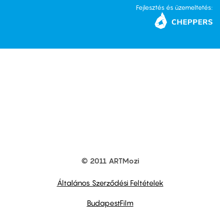
Fejlesztés és üzemeltetés:
© 2011 ARTMozi
Footer
other
links
Általános Szerződési Feltételek
BudapestFilm