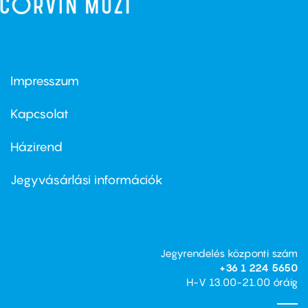
Impresszum
Footer
menu
first
Kapcsolat
Házirend
Footer
menu
second
Jegyvásárlási információk
Jegyrendelés központi szám
+36 1 224 5650
H-V 13.00-21.00 óráig