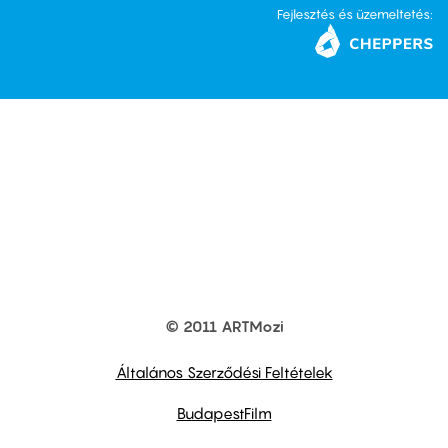
Fejlesztés és üzemeltetés:
© 2011 ARTMozi
Footer
other
links
Általános Szerződési Feltételek
BudapestFilm