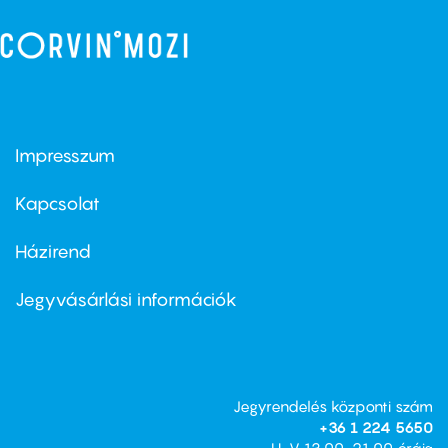
Impresszum
Footer
menu
first
Kapcsolat
Házirend
Footer
menu
second
Jegyvásárlási információk
Jegyrendelés központi szám
+36 1 224 5650