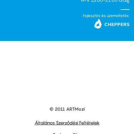
H-V 13.00-21.00 óráig
Fejlesztés és üzemeltetés:
© 2011 ARTMozi
Footer
other
links
Általános Szerződési Feltételek