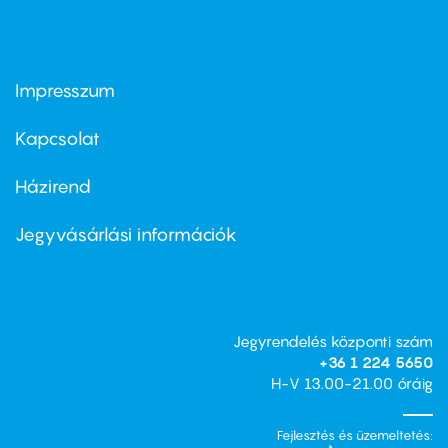
Impresszum
Footer
menu
first
Kapcsolat
Házirend
Footer
menu
second
Jegyvásárlási információk
Jegyrendelés központi szám
+36 1 224 5650
H-V 13.00-21.00 óráig
Fejlesztés és üzemeltetés: