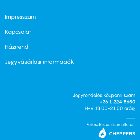
Impresszum
Footer
menu
first
Kapcsolat
Házirend
Footer
menu
second
Jegyvásárlási információk
Jegyrendelés központi szám
+36 1 224 5650
H-V 13.00-21.00 óráig
Fejlesztés és üzemeltetés: