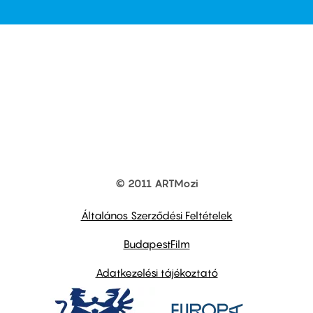
© 2011 ARTMozi
Footer
other
links
Általános Szerződési Feltételek
BudapestFilm
Adatkezelési tájékoztató