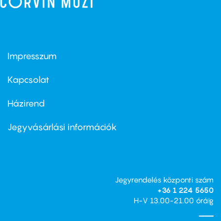
Impresszum
Footer
menu
first
Kapcsolat
Házirend
Footer
menu
second
Jegyvásárlási információk
Jegyrendelés központi szám
+36 1 224 5650
H-V 13.00-21.00 óráig