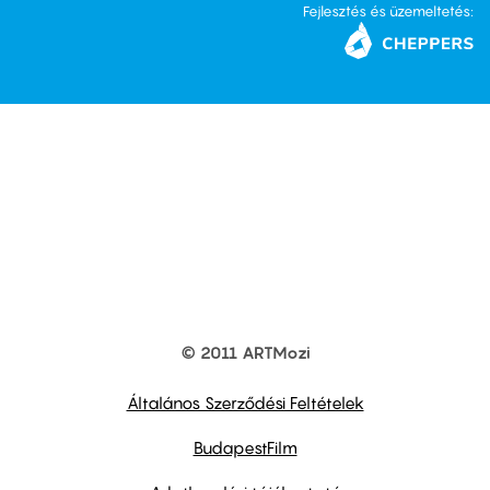
Fejlesztés és üzemeltetés:
© 2011 ARTMozi
Footer
other
links
Általános Szerződési Feltételek
BudapestFilm