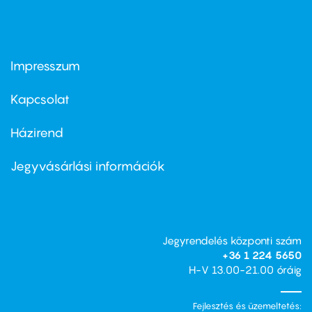
Impresszum
Footer
menu
first
Kapcsolat
Házirend
Footer
menu
second
Jegyvásárlási információk
Jegyrendelés központi szám
+36 1 224 5650
H-V 13.00-21.00 óráig
Fejlesztés és üzemeltetés: