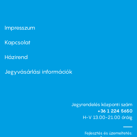
Impresszum
Footer
menu
first
Kapcsolat
Házirend
Footer
menu
second
Jegyvásárlási információk
Jegyrendelés központi szám
+36 1 224 5650
H-V 13.00-21.00 óráig
Fejlesztés és üzemeltetés: