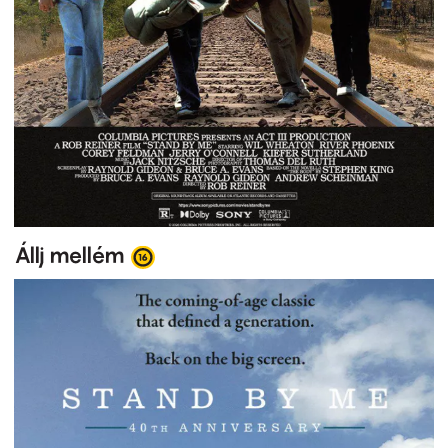
Állj mellém