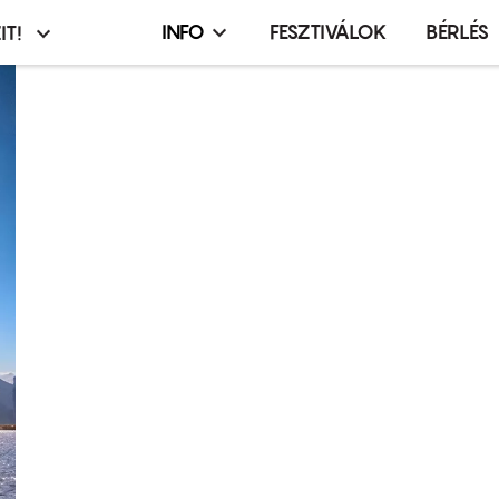
INFO
FESZTIVÁLOK
BÉRLÉS
IT!
Infó,
asztó
esemény,
terembérlés
menü