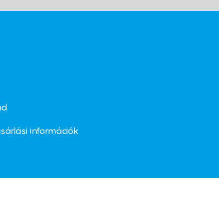
nd
ter
nu
sárlási információk
ond