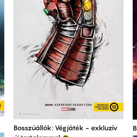
Bosszúállók: Végjáték - exkluzív
B