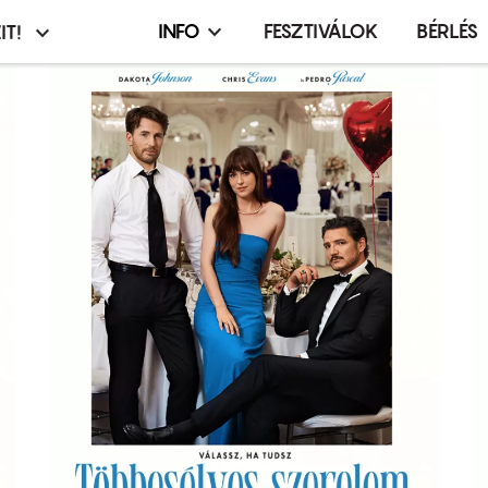
INFO
FESZTIVÁLOK
BÉRLÉS
IT!
Infó,
asztó
esemény,
terembérlés
menü