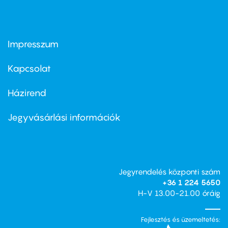
Impresszum
Footer
menu
first
Kapcsolat
Házirend
Footer
menu
second
Jegyvásárlási információk
Jegyrendelés központi szám
+36 1 224 5650
H-V 13.00-21.00 óráig
Fejlesztés és üzemeltetés: