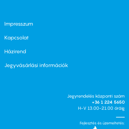
Impresszum
Footer
menu
first
Kapcsolat
Házirend
Footer
menu
second
Jegyvásárlási információk
Jegyrendelés központi szám
+36 1 224 5650
H-V 13.00-21.00 óráig
Fejlesztés és üzemeltetés: