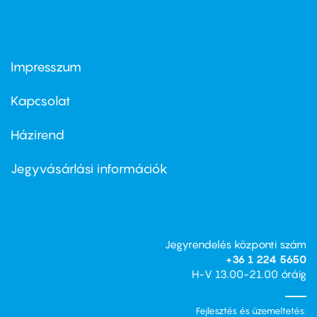
Impresszum
Footer
menu
first
Kapcsolat
Házirend
Footer
menu
second
Jegyvásárlási információk
Jegyrendelés központi szám
+36 1 224 5650
H-V 13.00-21.00 óráig
Fejlesztés és üzemeltetés: