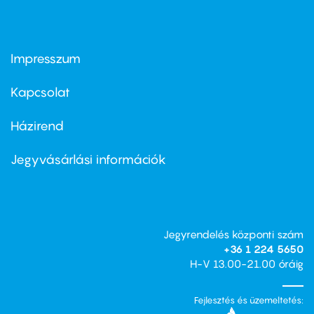
Impresszum
Footer
menu
first
Kapcsolat
Házirend
Footer
menu
second
Jegyvásárlási információk
Jegyrendelés központi szám
+36 1 224 5650
H-V 13.00-21.00 óráig
Fejlesztés és üzemeltetés: